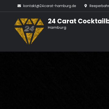
Skip
kontakt@24carat-hamburg.de
Reeperbahn
to
content
24 Carat Cocktail
Hamburg