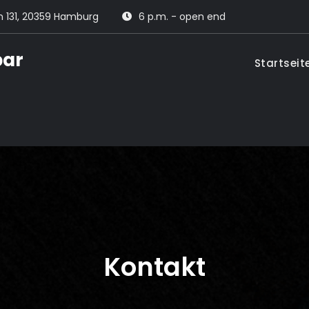
 131, 20359 Hamburg
6 p.m. - open end
bar
Startseit
Kontakt